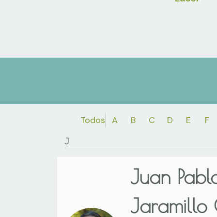
Todos
A
B
C
D
E
F
J
Juan Pabl
Jaramillo