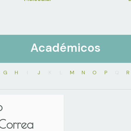
Académicos
G
H
I
J
K
L
M
N
O
P
Q
R
o
 Correa