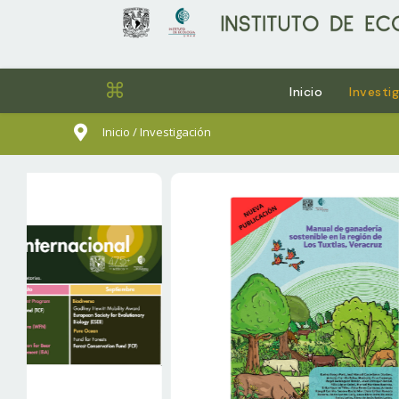
⌘
Inicio
Investi
sults.
Inicio / Investigación