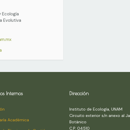
y Ecología
 Evolutiva
nam.mx
a
os Internos
Dirección
ión
Instituto de Ecología, UNAM
Circuito exterior s/n anexo al Ja
aría Académica
Botánico
C.P. 04510