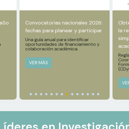
GaSo
Convocatorias nacionales 2026:
Obté
fechas para planear y participar
la r
simp
Una guía anual para identificar
a
oportunidades de financiamiento y
aca
colaboración académica.
Regís
Coor
VER MÁS
Form
(CDy
VE
Líderes en Investigació