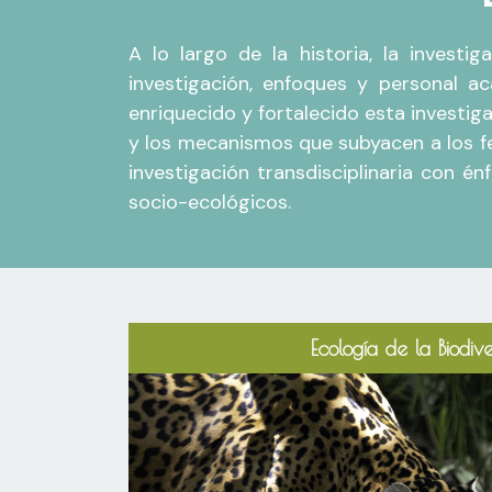
A lo largo de la historia, la invest
investigación, enfoques y personal a
enriquecido y fortalecido esta investig
y los mecanismos que subyacen a los f
investigación transdisciplinaria con é
socio-ecológicos.
Ecología de la Biodiv