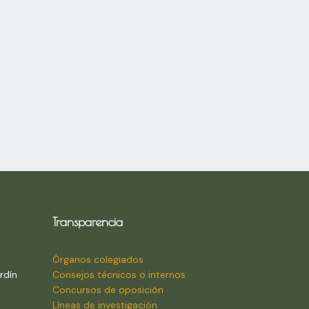
Transparencia
Órganos colegiados
rdín
Consejos técnicos o internos
Concursos de oposición
Líneas de investigación