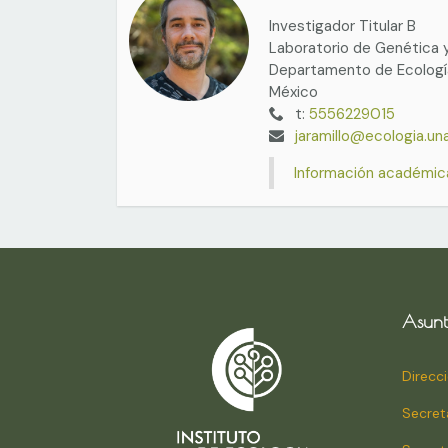
Investigador Titular B
Laboratorio de Genética 
Departamento de Ecología
México
t:
5556229015
jaramillo@ecologia.u
Información académic
Asunt
Direcc
Secret