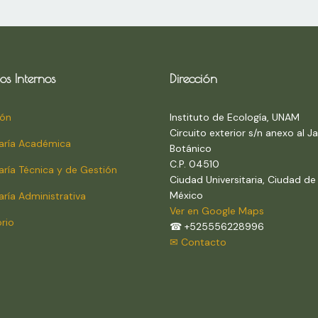
os Internos
Dirección
ión
Instituto de Ecología, UNAM
Circuito exterior s/n anexo al Ja
aría Académica
Botánico
C.P. 04510
aría Técnica y de Gestión
Ciudad Universitaria, Ciudad de
México
aría Administrativa
Ver en Google Maps
orio
☎ +525556228996
✉ Contacto