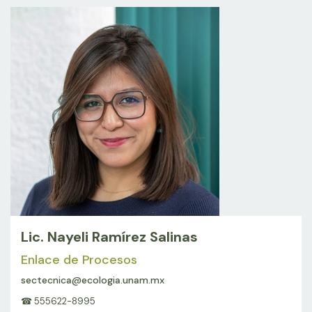
Lic. Nayeli Ramírez Salinas
Enlace de Procesos
sectecnica@ecologia.unam.mx
☎ 555622-8995