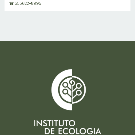
☎ 555622-8995