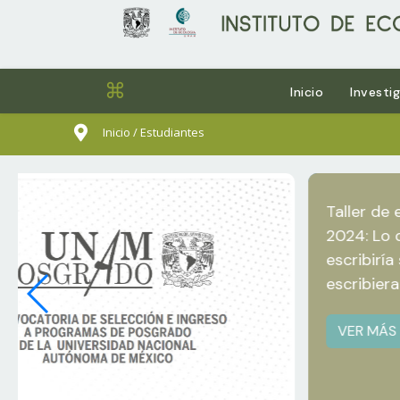
⌘
Inicio
Investi
sults.
Inicio / Estudiantes
Taller de escr
2024: Lo que
escribiría si
escribiera
VER MÁS