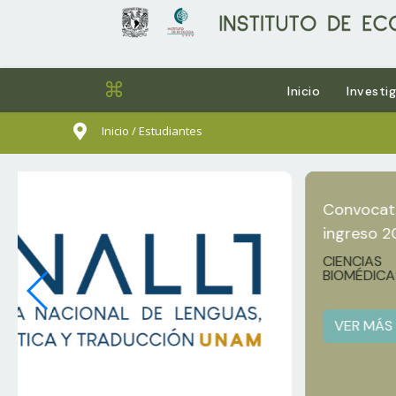
⌘
Inicio
Investi
sults.
Inicio / Estudiantes
Convocat
ingreso 2
CIENCIAS
BIOMÉDICA
VER MÁS