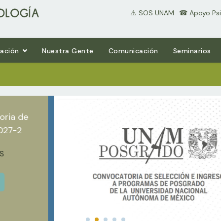
⚠ SOS UNAM
⠀☎ Apoyo Psi
gación
Nuestra Gente
Comunicación
Seminarios
oria de
027-2
S