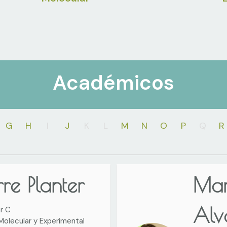
Académicos
G
H
I
J
K
L
M
N
O
P
Q
R
rre Planter
Mar
Alv
r C
Molecular y Experimental