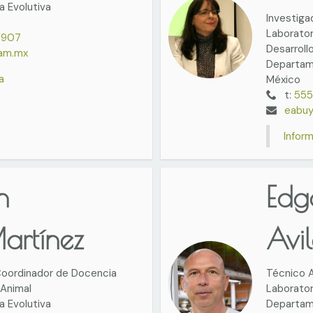
 Evolutiva
Investiga
Laborator
7907
Desarroll
nam.mx
Departam
a
México
t:
555
eabuy
Infor
n
Edg
artínez
Avi
 Coordinador de Docencia
Técnico A
Animal
Laborato
 Evolutiva
Departame