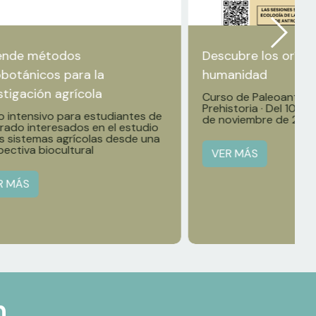
ende métodos
Descubre los oríge
botánicos para la
humanidad
stigación agrícola
Curso de Paleoantrop
Prehistoria · Del 10 de
o intensivo para estudiantes de
de noviembre de 202
rado interesados en el estudio
os sistemas agrícolas desde una
ectiva biocultural
VER MÁS
R MÁS
n