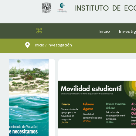
⌘
Inicio
Investi
sults.
Inicio / Investigación