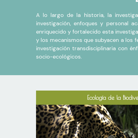
A lo largo de la historia, la invest
investigación, enfoques y personal a
enriquecido y fortalecido esta investig
y los mecanismos que subyacen a los f
investigación transdisciplinaria con é
socio-ecológicos.
Ecología de la Biodiv