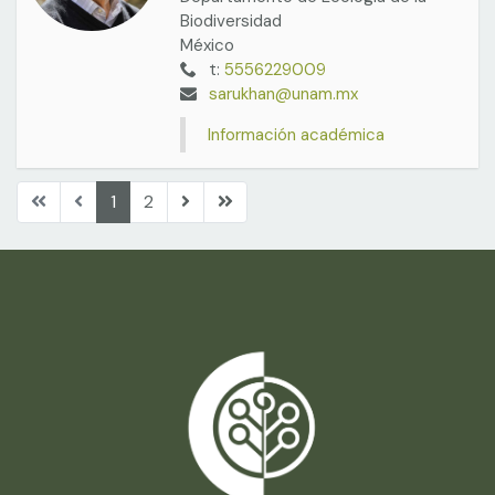
Biodiversidad
México
t:
5556229009
sarukhan@unam.mx
Información académica
1
2