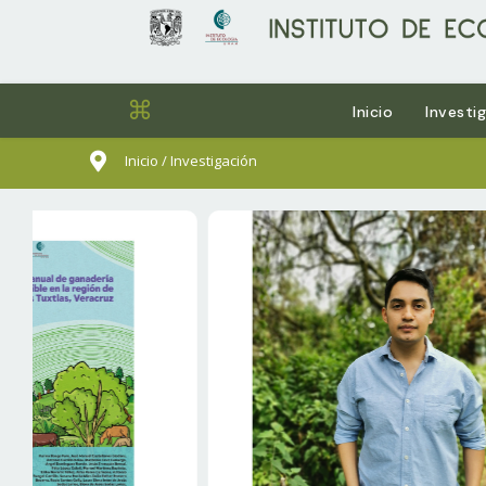
⌘
Inicio
Investi
sults.
Inicio / Investigación