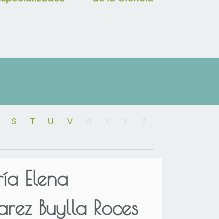
S
T
U
V
W
X
Y
Z
ía Elena
arez Buylla Roces