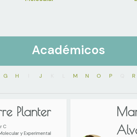
Académicos
G
H
I
J
K
L
M
N
O
P
Q
R
rre Planter
Mar
Alv
r C
Molecular y Experimental