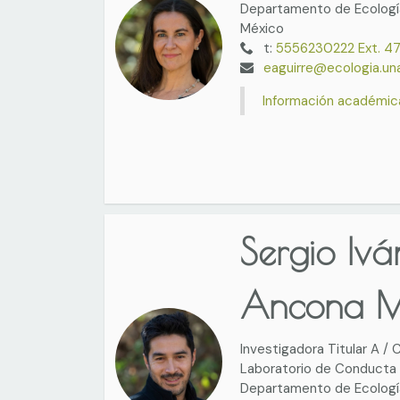
Departamento de Ecología
México
t:
5556230222 Ext. 4
eaguirre@ecologia.u
Información académic
Sergio Ivá
Ancona M
Investigadora Titular A /
Laboratorio de Conducta 
Departamento de Ecología