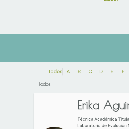
Todos
A
B
C
D
E
F
Todos
Erika Agui
Técnica Académica Titula
Laboratorio de Evolución 