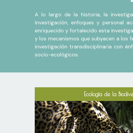
A lo largo de la historia, la invest
investigación, enfoques y personal a
enriquecido y fortalecido esta investig
y los mecanismos que subyacen a los f
investigación transdisciplinaria con é
socio-ecológicos.
Ecología de la Biodiv