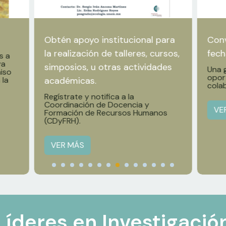
Obtén apoyo institucional para
Conv
la realización de talleres, cursos,
fech
s a
ya
simposios, u otras actividades
Una g
iso
opor
 la
académicas.
cola
Regístrate y notifica a la
Coordinación de Docencia y
VE
Formación de Recursos Humanos
(CDyFRH).
VER MÁS
Líderes en Investigació