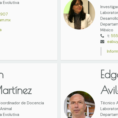
 Evolutiva
Investiga
Laborator
7907
Desarroll
nam.mx
Departam
a
México
t:
555
eabuy
Infor
n
Edg
artínez
Avi
 Coordinador de Docencia
Técnico A
Animal
Laborato
 Evolutiva
Departame