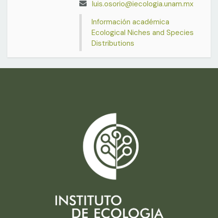
luis.osorio@iecologia.unam.mx
Información académica
Ecological Niches and Species
Distributions