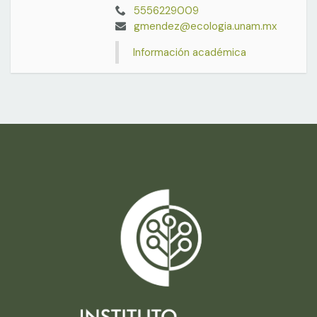
5556229009
gmendez@ecologia.unam.mx
Información académica