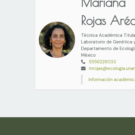
Mariana
Rojas Aré
Técnica Académica Titula
Laboratorio de Genética 
Departamento de Ecología
México
5556229033
mrojas@ecologia.una
Información académic