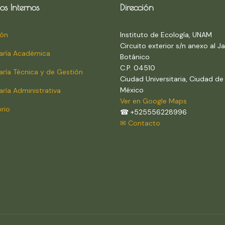
os Internos
Dirección
ión
Instituto de Ecología, UNAM
Circuito exterior s/n anexo al Ja
aría Académica
Botánico
C.P. 04510
aría Técnica y de Gestión
Ciudad Universitaria, Ciudad de
México
aría Administrativa
Ver en Google Maps
orio
☎ +525556228996
✉ Contacto