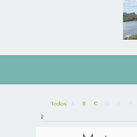
Todos
A
B
C
D
E
F
R