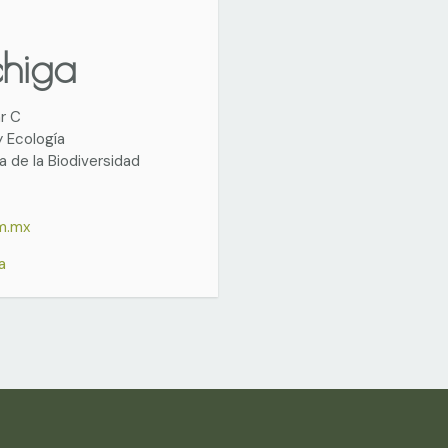
chiga
r C
y Ecología
 de la Biodiversidad
m.mx
a