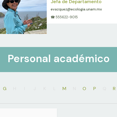
Jefa de Departamento
evazquez@ecologia.unam.mx
☎ 555622-9015
Personal académico
G
H
I
J
K
L
M
N
O
P
Q
R