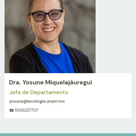
Dra. Yosune Miquelajáuregui
Jefa de Departamento
yosune@iecologia.unam.mx
☎ 5556237707