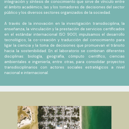
integración y síntesis de conocimiento que sirve de vínculo entre
el ámbito académico, las y los tomadores de decisiones del sector
público y los diversos sectores organizados de la sociedad.
A través de la innovación en la investigación transdisciplina, la
enseñanza, la vinculación y la prestación de servicios certificados
en el estándar internacional ISO 9001, impulsamos el desarrollo
tecnológico, la co-creación y traducción del conocimiento para
ligar la ciencia y la toma de decisiones que promuevan el tránsito
hacia la sostenibilidad. En el laboratorio se combinan diferentes
disciplinas: biología, geografía, cómputo científico, ciencias
ambientales e ingeniería, entre otras, para consolidar proyectos
transdisciplinarios con actores sociales estratégicos a nivel
nacional e internacional.